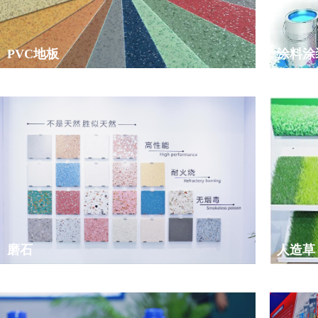
PVC地板
涂料涂
磨石
人造草